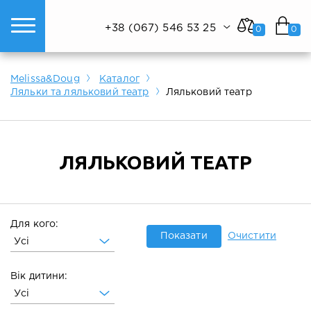
+38 (067) 546 53 25
0
0
ому світі техніки.
Показати все
Показати все
Показати все
Melissa&Doug
Каталог
Ляльки та ляльковий театр
Ляльковий театр
ЛЯЛЬКОВИЙ ТЕАТР
Для кого:
Показати
Очистити
Усі
Вік дитини:
Усі