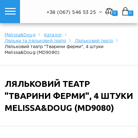
+38 (067) 546 53 25
0
0
ому світі техніки.
Показати все
Показати все
Показати все
Melissa&Doug
Каталог
Ляльки та ляльковий театр
Ляльковий театр
Ляльковий театр "Тварини ферми", 4 штуки
Melissa&Doug (MD9080)
ЛЯЛЬКОВИЙ ТЕАТР
"ТВАРИНИ ФЕРМИ", 4 ШТУКИ
MELISSA&DOUG (MD9080)