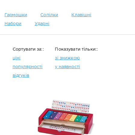
Гармошки
Сопілки
Клавішні
Набори
Ударні
Сортувати за::
Показувати тільки::
ціні
зі знижкою
популярності
у наявності
відгуків