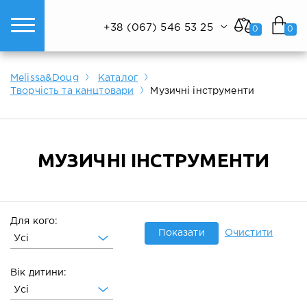
+38 (067) 546 53 25
0
0
ому світі техніки.
Показати все
Показати все
Показати все
Melissa&Doug
Каталог
Творчість та канцтовари
Музичні інструменти
МУЗИЧНІ ІНСТРУМЕНТИ
Для кого:
Показати
Очистити
Усі
Вік дитини:
Усі