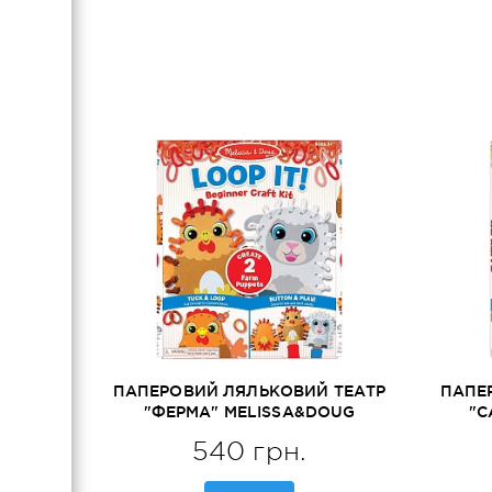
Магнітні вбрання
Рольові костюми
ПАПЕРОВИЙ ЛЯЛЬКОВИЙ ТЕАТР
ПАПЕ
"ФЕРМА" MELISSA&DOUG
"С
(MD30194)
540 грн.