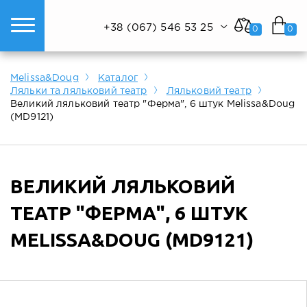
+38 (067) 546 53 25
0
0
ому світі техніки.
Показати все
Показати все
Показати все
Melissa&Doug
Каталог
Ляльки та ляльковий театр
Ляльковий театр
Великий ляльковий театр "Ферма", 6 штук Melissa&Doug
(MD9121)
ВЕЛИКИЙ ЛЯЛЬКОВИЙ
ТЕАТР "ФЕРМА", 6 ШТУК
MELISSA&DOUG (MD9121)