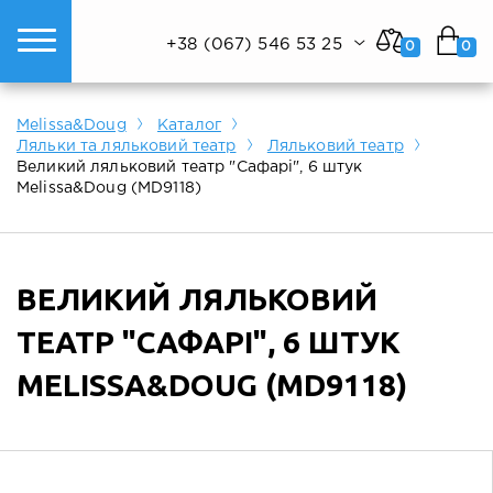
+38 (067) 546 53 25
0
0
ому світі техніки.
Показати все
Показати все
Показати все
Melissa&Doug
Каталог
Ляльки та ляльковий театр
Ляльковий театр
Великий ляльковий театр "Сафарі", 6 штук
Melissa&Doug (MD9118)
ВЕЛИКИЙ ЛЯЛЬКОВИЙ
ТЕАТР "САФАРІ", 6 ШТУК
MELISSA&DOUG (MD9118)