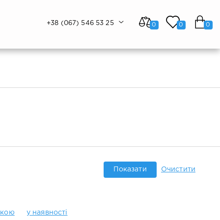
+38 (067) 546 53 25
0
0
0
Показати
Очистити
жкою
у наявності