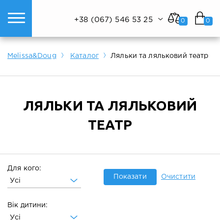
+38 (067) 546 53 25
0
0
ому світі техніки.
Показати все
Показати все
Показати все
Melissa&Doug
Каталог
Ляльки та ляльковий театр
ЛЯЛЬКИ ТА ЛЯЛЬКОВИЙ
ТЕАТР
Для кого:
Показати
Очистити
Усі
Вік дитини:
Усі