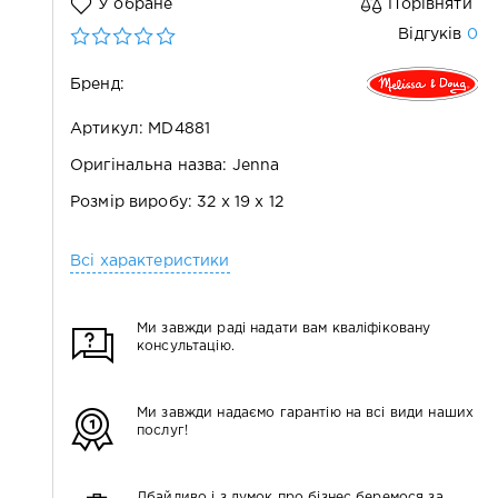
У обране
Порівняти
0
Відгуків
Бренд:
Артикул: MD4881
Оригінальна назва: Jenna
Розмір виробу: 32 х 19 х 12
Всі характеристики
Ми завжди раді надати вам кваліфіковану
консультацію.
Ми завжди надаємо гарантію на всі види наших
послуг!
Дбайливо і з думок про бізнес беремося за