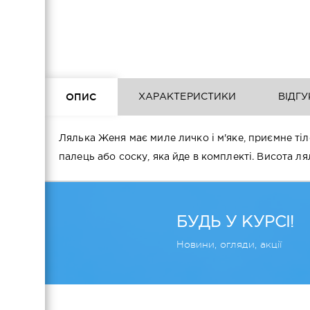
ОПИС
ХАРАКТЕРИСТИКИ
ВІДГУ
Лялька Женя має миле личко і м'яке, приємне ті
палець або соску, яка йде в комплекті. Висота ля
БУДЬ У КУРСІ!
Новини, огляди, акції