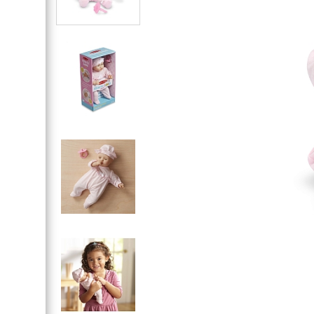
Магнітні вбрання
Рольові костюми