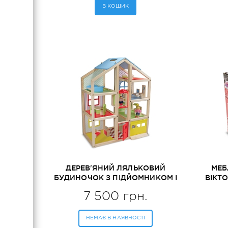
В КОШИК
ДЕРЕВ'ЯНИЙ ЛЯЛЬКОВИЙ
МЕБ
БУДИНОЧОК З ПІДЙОМНИКОМ І
ВІКТ
МЕБЛЯМИ MELISSA&DOUG
ME
7 500 грн.
(MD2462)
НЕМАЄ В НАЯВНОСТІ