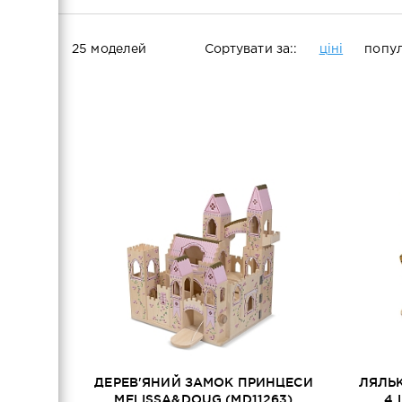
Магнітні вбрання
25 моделей
Сортувати за::
ціні
попул
Рольові костюми
ДЕРЕВ'ЯНИЙ ЗАМОК ПРИНЦЕСИ
ЛЯЛЬК
MELISSA&DOUG (MD11263)
4 