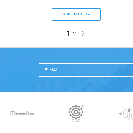
показати ще
1
2