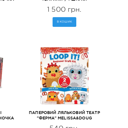
85)
MELISSA&DOUG (MD19084)
1 500 грн.
В КОШИК
І
ПАПЕРОВИЙ ЛЯЛЬКОВИЙ ТЕАТР
ИНОЧКА
"ФЕРМА" MELISSA&DOUG
83)
(MD30194)