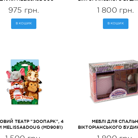
(MD19087)
MELISSA&DOUG (MD25
975 грн.
1 800 грн.
В КОШИК
В КОШИК
ОВИЙ ТЕАТР "ЗООПАРК", 4
МЕБЛІ ДЛЯ СПАЛЬН
 MELISSA&DOUG (MD9081)
ВІКТОРІАНСЬКОГО БУД
MELISSA&DOUG (MD25