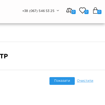
+38 (067) 546 53 25
0
0
0
ТР
Показати
Очистити