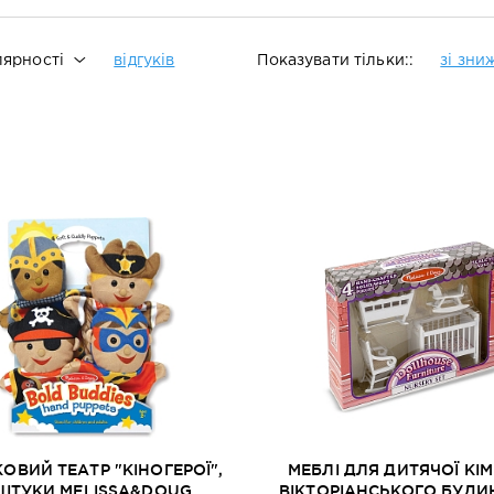
ярності
відгуків
Показувати тільки::
зі зн
ОВИЙ ТЕАТР "КІНОГЕРОЇ",
МЕБЛІ ДЛЯ ДИТЯЧОЇ КІ
ШТУКИ MELISSA&DOUG
ВІКТОРІАНСЬКОГО БУД