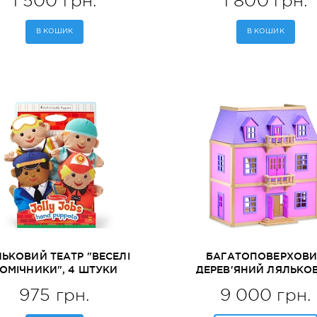
1 500 грн.
1 800 грн.
В КОШИК
В КОШИК
ЬКОВИЙ ТЕАТР "ВЕСЕЛІ
БАГАТОПОВЕРХОВ
ОМІЧНИКИ", 4 ШТУКИ
ДЕРЕВ'ЯНИЙ ЛЯЛЬКО
LISSA&DOUG (MD19086)
БУДИНОЧОК MELISSA&
975 грн.
9 000 грн.
(MD4570)