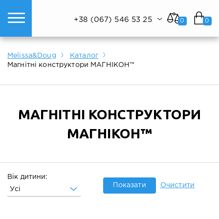
+38 (067) 546 53 25
0
0
ому світі техніки.
Показати все
Показати все
Показати все
Melissa&Doug
Каталог
Магнітні конструктори МАГНІКОН™
МАГНІТНІ КОНСТРУКТОРИ
МАГНІКОН™
Вік дитини:
Показати
Очистити
Усі