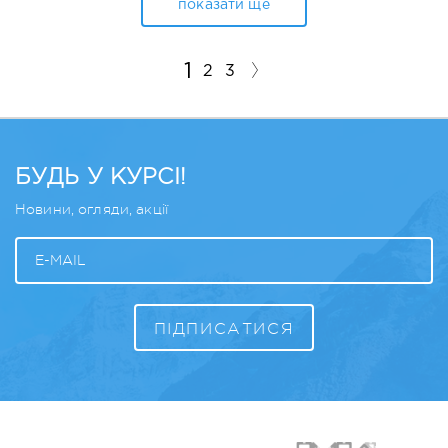
показати ще
1
2
3
БУДЬ У КУРСІ!
Новини, огляди, акції