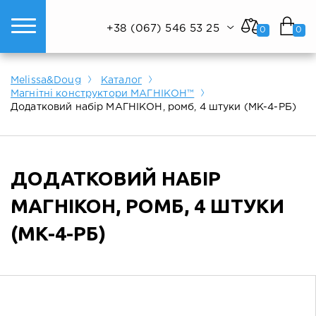
+38 (067) 546 53 25
0
0
ому світі техніки.
Показати все
Показати все
Показати все
Melissa&Doug
Каталог
Магнітні конструктори МАГНІКОН™
Додатковий набір МАГНІКОН, ромб, 4 штуки (MK-4-РБ)
ДОДАТКОВИЙ НАБІР
МАГНІКОН, РОМБ, 4 ШТУКИ
(MK-4-РБ)