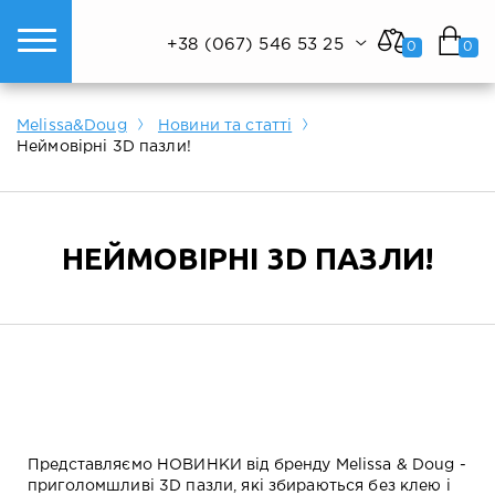
+38 (067) 546 53 25
0
0
ому світі техніки.
Показати все
Показати все
Показати все
Melissa&Doug
Новини та статті
Неймовірні 3D пазли!
НЕЙМОВІРНІ 3D ПАЗЛИ!
Представляємо НОВИНКИ від бренду Melissa & Doug -
приголомшливі 3D пазли, які збираються без клею і