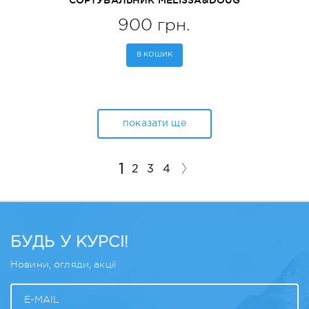
СОРТУВАЛЬНИК MELISSA&DOUG
(MD8593)
900 грн.
В КОШИК
показати ще
1
2
3
4
БУДЬ У КУРСІ!
Новини, огляди, акції