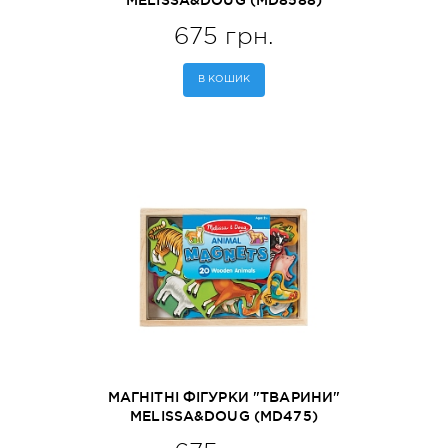
MELISSA&DOUG (MD8588)
675 грн.
В КОШИК
МАГНІТНІ ФІГУРКИ "ТВАРИНИ"
MELISSA&DOUG (MD475)