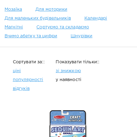
Мозаїка
Для моторики
Для маленьких будівельників
Календарі
Магнітні
Сортуємо та складаємо
Вчимо абетку та цифри
Шнурівки
Сортувати за::
Показувати тільки::
ціні
зі знижкою
популярності
у наявності
відгуків