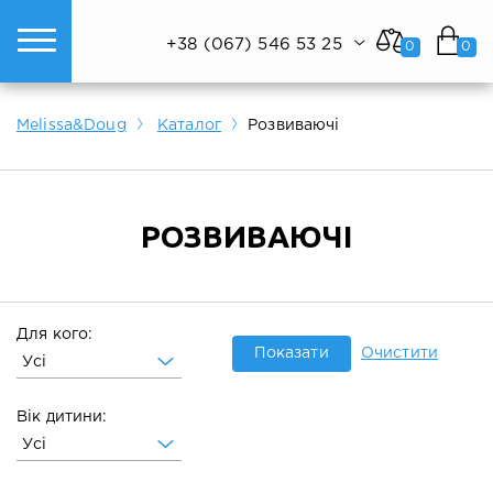
+38 (067) 546 53 25
0
0
ому світі техніки.
Показати все
Показати все
Показати все
Melissa&Doug
Каталог
Розвиваючі
РОЗВИВАЮЧІ
Для кого:
Показати
Очистити
Усі
Вік дитини:
Усі