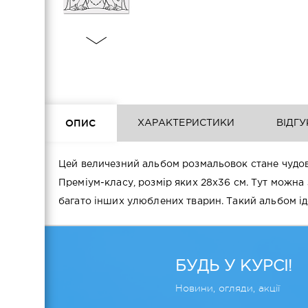
ОПИС
ХАРАКТЕРИСТИКИ
ВІДГУ
Цей величезний альбом розмальовок стане чудо
Преміум-класу, розмір яких 28х36 см. Тут можна з
багато інших улюблених тварин. Такий альбом іде
БУДЬ У КУРСІ!
Новини, огляди, акції