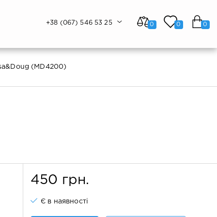
+38 (067) 546 53 25
0
0
0
ssa&Doug (MD4200)
450 грн.
Є в наявності