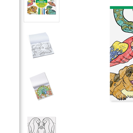
Магнітні вбрання
Рольові костюми