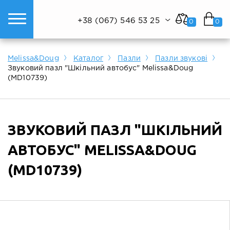
+38 (067) 546 53 25
0
0
ому світі техніки.
Показати все
Показати все
Показати все
Melissa&Doug
Каталог
Пазли
Пазли звукові
Звуковий пазл "Шкільний автобус" Melissa&Doug
(MD10739)
ЗВУКОВИЙ ПАЗЛ "ШКІЛЬНИЙ
АВТОБУС" MELISSA&DOUG
(MD10739)