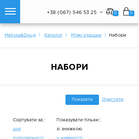
+38 (067) 546 53 25
0
0
ому світі техніки.
Показати все
Показати все
Показати все
Melissa&Doug
Каталог
М'які іграшки
Набори
НАБОРИ
Показати
Очистити
Сортувати за::
Показувати тільки::
ціні
зі знижкою
популярності
у наявності