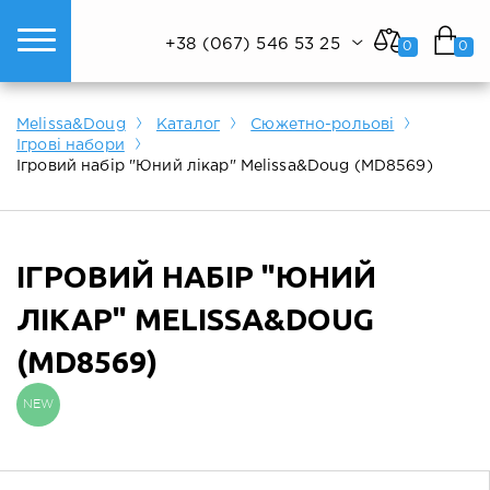
+38 (067) 546 53 25
0
0
ому світі техніки.
Показати все
Показати все
Показати все
Melissa&Doug
Каталог
Сюжетно-рольові
Ігрові набори
Ігровий набір "Юний лікар" Melissa&Doug (MD8569)
ІГРОВИЙ НАБІР "ЮНИЙ
ЛІКАР" MELISSA&DOUG
(MD8569)
NEW