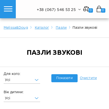
+38 (067) 546 53 25
0
0
ому світі техніки.
Показати все
Показати все
Показати все
Melissa&Doug
Каталог
Пазли
Пазли звукові
ПАЗЛИ ЗВУКОВІ
Для кого:
Показати
Очистити
Усі
Вік дитини:
Усі