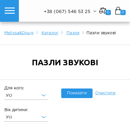
+38 (067) 546 53 25
0
0
ому світі техніки.
Показати все
Показати все
Показати все
Melissa&Doug
Каталог
Пазли
Пазли звукові
ПАЗЛИ ЗВУКОВІ
Для кого:
Показати
Очистити
Усі
Вік дитини:
Усі