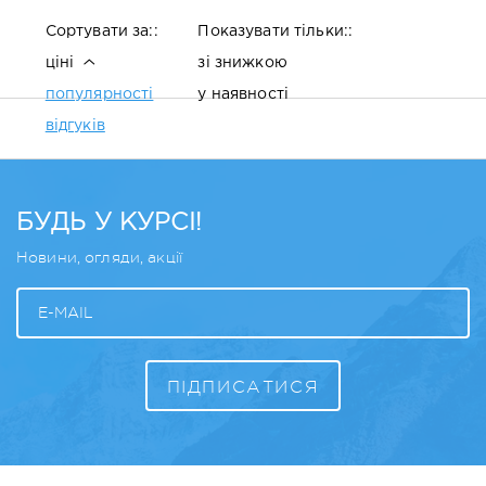
Сортувати за::
Показувати тільки::
ціні
зі знижкою
популярності
у наявності
відгуків
БУДЬ У КУРСІ!
Новини, огляди, акції