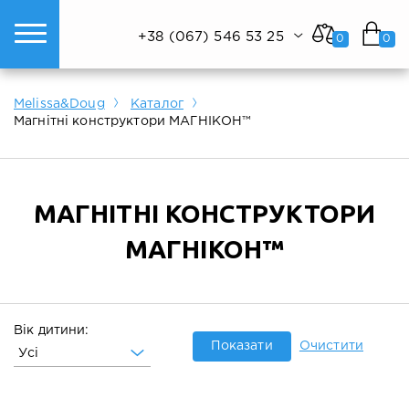
+38 (067) 546 53 25
0
0
ому світі техніки.
Показати все
Показати все
Показати все
Melissa&Doug
Каталог
Магнітні конструктори МАГНІКОН™
МАГНІТНІ КОНСТРУКТОРИ
МАГНІКОН™
Вік дитини:
Показати
Очистити
Усі