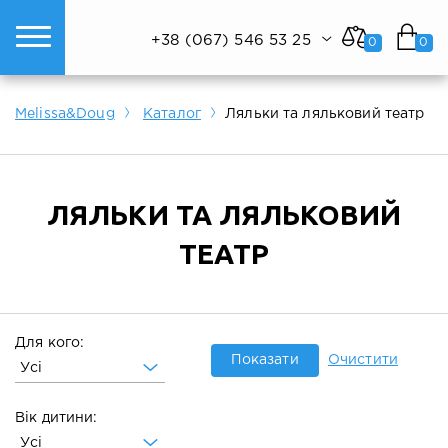
+38 (067) 546 53 25
0
0
ому світі техніки.
Показати все
Показати все
Показати все
Melissa&Doug
Каталог
Ляльки та ляльковий театр
ЛЯЛЬКИ ТА ЛЯЛЬКОВИЙ
ТЕАТР
Для кого:
Показати
Очистити
Усі
Вік дитини:
Усі