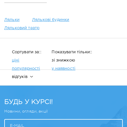
Ляльки
Лялькові будинки
Ляльковий театр
Сортувати за::
Показувати тільки::
ціні
зі знижкою
популярності
у наявності
відгуків
БУДЬ У КУРСІ!
Новини, огляди, акції